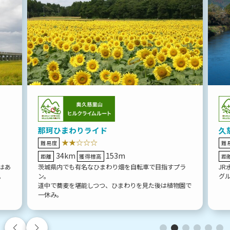
那珂ひまわりライド
久
★★☆☆☆
難易度
難
34km
153m
距離
獲得標高
距
はあ
茨城県内でも有名なひまわり畑を自転車で目指すプラ
J
。
ン。
グ
道中で蕎麦を堪能しつつ、ひまわりを見た後は植物園で
一休み。