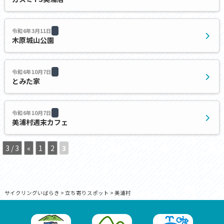
令和6年3月11日
木原城山公園
令和6年10月7日
とみた家
令和6年10月7日
美浦村週末カフェ
3 / 3
«
1
2
3
サイクリングいばらき
>
立ち寄りスポット
>
美浦村