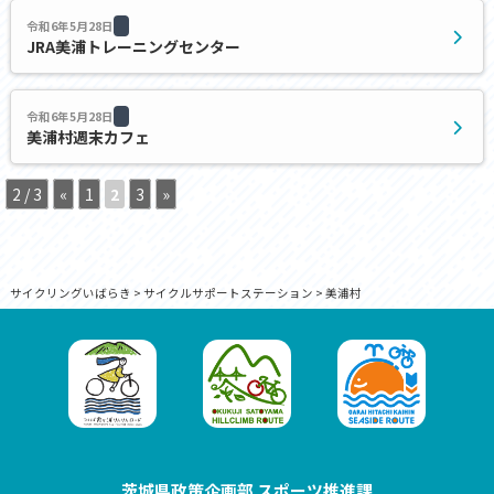
令和6年5月28日
JRA美浦トレーニングセンター
令和6年5月28日
美浦村週末カフェ
2 / 3
«
1
2
3
»
サイクリングいばらき
>
サイクルサポートステーション
>
美浦村
茨城県政策企画部 スポーツ推進課