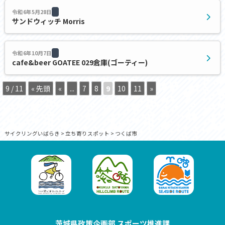
令和6年5月28日
サンドウィッチ Morris
令和6年10月7日
cafe&beer GOATEE 029倉庫(ゴーティー)
9 / 11
« 先頭
«
...
7
8
9
10
11
»
サイクリングいばらき
>
立ち寄りスポット
>
つくば市
茨城県政策企画部 スポーツ推進課