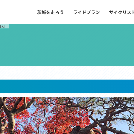
茨城を走ろう
ライドプラン
サイクリス
プラン
サイクリストにやさしい宿
日和
や距離、景色やグルメなどの目的に合わせて
茨城県が認定した、サイクリストに「また
とができる100以上のモデルルートをご紹
と思ってもらえるような便利でやさしい宿
す。
ご紹介します。
ドプラン
サイクリストにやさしい宿
e with GPS セットアップガイド
里山ヒルクライムルート
大洗・ひたち海浜シーサイドルート
滝、八溝山、竜神大吊橋など、里山の風景が
リゾートエリアの大洗町・ひたちなか市を
。起伏や勾配を感じる走りごたえのあるルー
美しく変化に富んだ海岸線などを走り抜け
ルート。
ス紹介
コース紹介