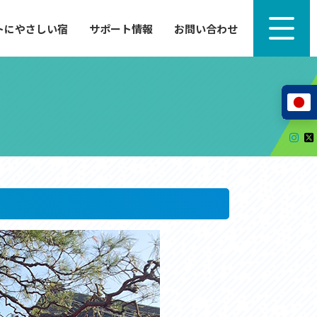
トにやさしい宿
サポート情報
お問い合わせ
サポート情報
来たい」
自転車のレンタルから工具の貸し出し、修理、休
泊施設を
憩、トイレまで、実際に現地で役立つサポート情報
が満載で
サイクルサポートステーション
レンタサイクル
自転車修理施設
サポートライダー
自転車を安全に楽しむために
その他の情報
中心に、
ツアー造成 (学校様、旅行会社様へ)
る爽快な
How to スポーツバイク
リンク集
サイトマップ