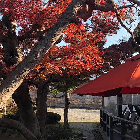
セス
アクセス
すめスタートポイント
おすすめスタートポイント
すめスポット
おすすめスポット
すめグルメ
おすすめグルメ
ドプラン
ライドプラン
クリストにやさしい宿
サイクリストにやさしい宿
タサイクル
レンタサイクル
クルサポートステーション
サイクルサポートステーション
車修理施設
サポートライダー
ートライダー
自転車修理施設
慈里山ヒルクライムルート利活用推進
大洗・ひたち海浜シーサイドルート
会
推進協議会