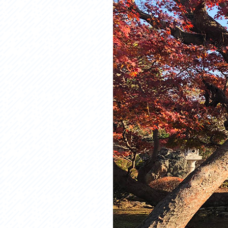
アクセス
アク
おすすめスタートポイント
おす
おすすめスポット
おす
おすすめグルメ
おす
ライドプラン
ライ
サイクリストにやさしい宿
サイ
広域レンタサイクル
レン
自転車修理施設
サイ
サイクルサポートステーション
自転
休憩所・トイレ
サポ
サポートライダー
奥久
りんりんスクエア土浦
協議
つくば霞ヶ浦りんりんロード利活用推進協
議会
オリジナルグッズ
台湾「大東北角観光圏」との観光友好交流
旧筑波鉄道を廻る旅