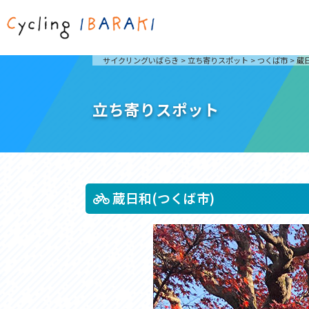
茨城を走ろう
ライド
サイクリングいばらき
>
立ち寄りスポット
>
つくば市
>
蔵
自然が豊かで東京からも近い茨城県は、サイクリン
発着地
グに人気です。茨城県でのサイクリングの楽しみ方
楽しむこ
をご紹介します。
介しま
立ち寄りスポット
サイクリングに茨城が人気の理由
ライ
3大サイクリングエリア
Rid
おすすめスタートポイント
茨城県へのアクセス
おすすめスポット
おすすめグルメ
蔵日和(つくば市)
つくば霞ヶ浦りんりんロード
奥久慈
筑波山と霞ヶ浦をシンボルに、関東平野の自然を楽
袋田の
しむ。日本を代表する「ナショナルサイクルルー
広がる
ト」のひとつ。
ト。
コース紹介
コー