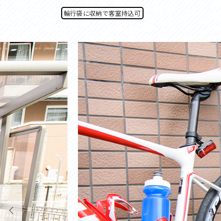
アクセス
アク
輪行袋に収納で客室持込可
おすすめスタートポイント
おす
おすすめスポット
おす
おすすめグルメ
おす
ライドプラン
ライ
サイクリストにやさしい宿
サイ
広域レンタサイクル
レン
自転車修理施設
サイ
サイクルサポートステーション
自転
休憩所・トイレ
サポ
サポートライダー
奥久
りんりんスクエア土浦
協議
つくば霞ヶ浦りんりんロード利活用推進協
議会
オリジナルグッズ
台湾「大東北角観光圏」との観光友好交流
旧筑波鉄道を廻る旅