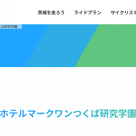
茨城を走ろう
ライドプラン
サイクリス
プラン
サイクリストにやさしい宿
くば研究学園
や距離、景色やグルメなどの目的に合わせて
茨城県が認定した、サイクリストに「また
とができる100以上のモデルルートをご紹
と思ってもらえるような便利でやさしい宿
す。
ご紹介します。
ドプラン
サイクリストにやさしい宿
e with GPS セットアップガイド
里山ヒルクライムルート
大洗・ひたち海浜シーサイドルート
ホテルマークワンつくば研究学
滝、八溝山、竜神大吊橋など、里山の風景が
リゾートエリアの大洗町・ひたちなか市を
。起伏や勾配を感じる走りごたえのあるルー
美しく変化に富んだ海岸線などを走り抜け
ルート。
ス紹介
コース紹介