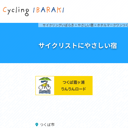
茨城を走ろう
ライド
サイクリングいばらき
>
やさしい宿
>
ホテルマークワンつ
自然が豊かで東京からも近い茨城県は、サイクリン
発着地
グに人気です。茨城県でのサイクリングの楽しみ方
楽しむこ
をご紹介します。
介しま
サイクリストにやさしい宿
サイクリングに茨城が人気の理由
ライ
3大サイクリングエリア
Rid
おすすめスタートポイント
茨城県へのアクセス
おすすめスポット
おすすめグルメ
つくば霞ヶ浦りんりんロード
奥久慈
筑波山と霞ヶ浦をシンボルに、関東平野の自然を楽
袋田の
しむ。日本を代表する「ナショナルサイクルルー
広がる
ト」のひとつ。
ト。
コース紹介
コー
つくば市