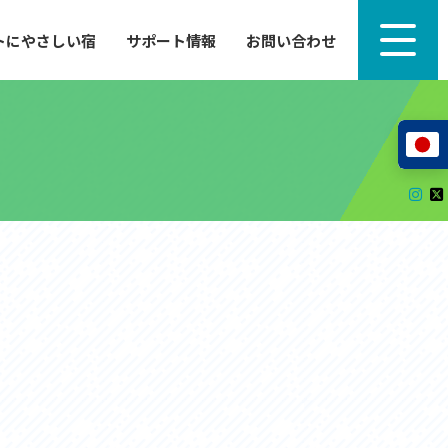
トにやさしい宿
サポート情報
お問い合わせ
サポート情報
来たい」
自転車のレンタルから工具の貸し出し、修理、休
泊施設を
憩、トイレまで、実際に現地で役立つサポート情報
が満載で
サイクルサポートステーション
レンタサイクル
自転車修理施設
サポートライダー
自転車を安全に楽しむために
その他の情報
園
中心に、
ツアー造成 (学校様、旅行会社様へ)
る爽快な
How to スポーツバイク
リンク集
サイトマップ