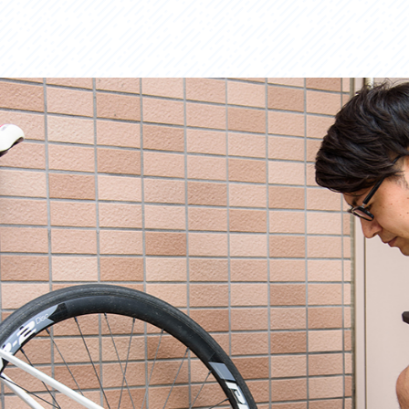
セス
アクセス
すめスタートポイント
おすすめスタートポイント
すめスポット
おすすめスポット
すめグルメ
おすすめグルメ
ドプラン
ライドプラン
クリストにやさしい宿
サイクリストにやさしい宿
タサイクル
レンタサイクル
クルサポートステーション
サイクルサポートステーション
車修理施設
サポートライダー
ートライダー
自転車修理施設
慈里山ヒルクライムルート利活用推進
大洗・ひたち海浜シーサイドルート
会
推進協議会