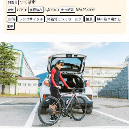
つくば市
到着地
77km
1,585m
5時間35分
距離
獲得標高
走行時間
自然
レンタサイクル
終着地にシャワーあり
絶景
無料駐車場から
出発