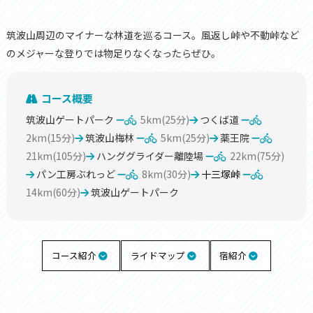
筑波山周辺のマイナーな林道を巡るコース。風返し峠や不動峠など
のメジャーな登りでは物足りなくなったらぜひ。
コース概要
筑波山ゲートパーク
5km(25分)
つくば道
2km(15分)
筑波山梅林
5km(25分)
薬王院
21km(105分)
ハンググライダー離陸場
22km(75分)
パン工房ぶれっど
8km(30分)
十三塚峠
14km(60分)
筑波山ゲートパーク
コース紹介
ライドマップ
宿紹介