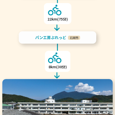
22km(75分)
パン工房ぶれっど
石岡市
8km(30分)