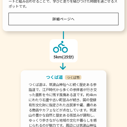
ートと組み合わせることで、学びと走りを結びつけた時間を過ごせるス
ポットです。
詳細ページへ
5km(25分)
つくば道
つくば市
つくば道は、筑波山神社へと続く歴史ある参
詣道で、江戸時代から多くの参拝者が行き交
った面影を今に残す風情ある道です。約4km
にわたり石畳や古い町並みが続き、国の登録
有形文化財に指定された古民家や蔵、趣のあ
る商店やカフェなどが点在しています。筑波
山の豊かな自然と歴史ある街並みが調和し、
ゆっくり歩きながら地域の文化や暮らしを感
じられるのが魅力です。周辺には筑波山神社