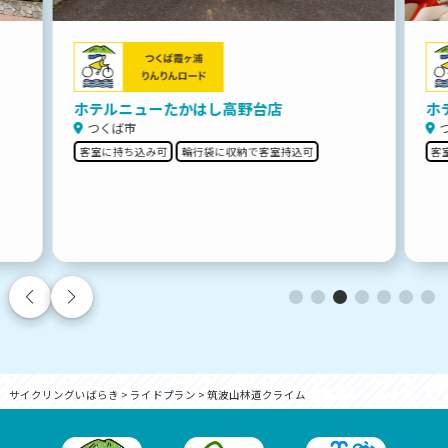
ホテルニューたかはし高野台店
ホ
つくば市
客室に持ち込み可
輪行袋に収納で客室持込可
客
サイクリングいばらき
>
ライドプラン
>
筑波山林道クライム