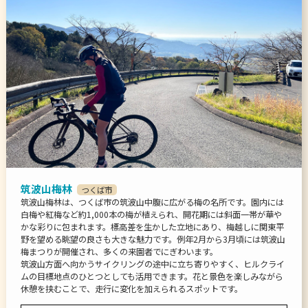
筑波山梅林
つくば市
筑波山梅林は、つくば市の筑波山中腹に広がる梅の名所です。園内には
白梅や紅梅など約1,000本の梅が植えられ、開花期には斜面一帯が華や
かな彩りに包まれます。標高差を生かした立地にあり、梅越しに関東平
野を望める眺望の良さも大きな魅力です。例年2月から3月頃には筑波山
梅まつりが開催され、多くの来園者でにぎわいます。
筑波山方面へ向かうサイクリングの途中に立ち寄りやすく、ヒルクライ
ムの目標地点のひとつとしても活用できます。花と景色を楽しみながら
休憩を挟むことで、走行に変化を加えられるスポットです。