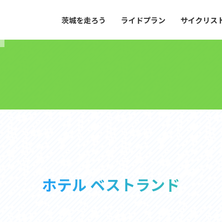
茨城を走ろう
ライドプラン
サイクリス
プラン
サイクリストにやさしい宿
や距離、景色やグルメなどの目的に合わせて
茨城県が認定した、サイクリストに「また
とができる100以上のモデルルートをご紹
と思ってもらえるような便利でやさしい宿
す。
ご紹介します。
ドプラン
サイクリストにやさしい宿
e with GPS セットアップガイド
里山ヒルクライムルート
大洗・ひたち海浜シーサイドルート
ホテル ベストランド
滝、八溝山、竜神大吊橋など、里山の風景が
リゾートエリアの大洗町・ひたちなか市を
。起伏や勾配を感じる走りごたえのあるルー
美しく変化に富んだ海岸線などを走り抜け
ルート。
ス紹介
コース紹介