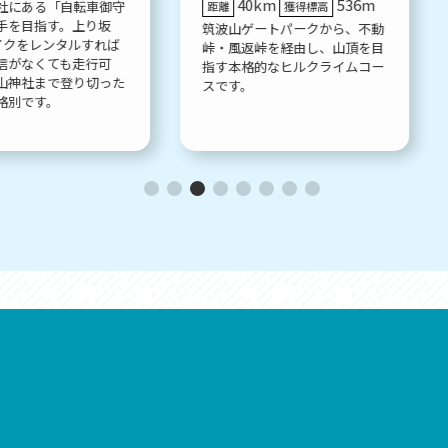
40km
536m
社にある「自転車御守
距離
獲得標高
手を目指す。上り坂
筑波山ゲートパークから、不動
イクをレンタルすれば
峠・風返峠を経由し、山頂を目
信がなくても走行可
指す本格的なヒルクライムコー
山神社まで登り切った
スです。
格別です。