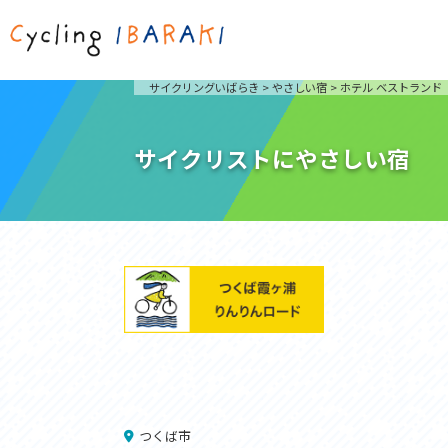
茨城を走ろう
ライド
サイクリングいばらき
>
やさしい宿
>
ホテル ベストランド
自然が豊かで東京からも近い茨城県は、サイクリン
発着地
グに人気です。茨城県でのサイクリングの楽しみ方
楽しむこ
をご紹介します。
介しま
サイクリストにやさしい宿
サイクリングに茨城が人気の理由
ライ
3大サイクリングエリア
Rid
おすすめスタートポイント
茨城県へのアクセス
おすすめスポット
おすすめグルメ
つくば霞ヶ浦りんりんロード
奥久慈
筑波山と霞ヶ浦をシンボルに、関東平野の自然を楽
袋田の
しむ。日本を代表する「ナショナルサイクルルー
広がる
ト」のひとつ。
ト。
コース紹介
コー
つくば市