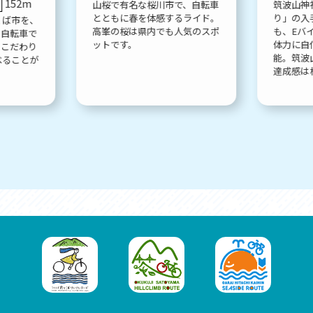
152m
山桜で有名な桜川市で、自転車
筑波山神
とともに春を体感するライド。
り」の入
くば市を、
高峯の桜は県内でも人気のスポ
も、Eバ
。自転車で
ットです。
体力に自
、こだわり
能。筑波
べることが
達成感は