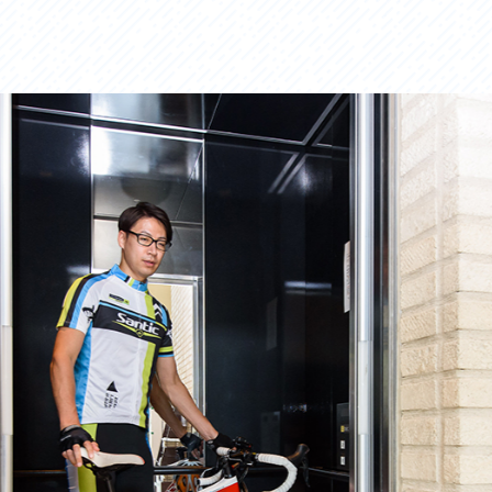
セス
アクセス
すめスタートポイント
おすすめスタートポイント
すめスポット
おすすめスポット
すめグルメ
おすすめグルメ
ドプラン
ライドプラン
クリストにやさしい宿
サイクリストにやさしい宿
タサイクル
レンタサイクル
クルサポートステーション
サイクルサポートステーション
車修理施設
サポートライダー
ートライダー
自転車修理施設
慈里山ヒルクライムルート利活用推進
大洗・ひたち海浜シーサイドルート
会
推進協議会