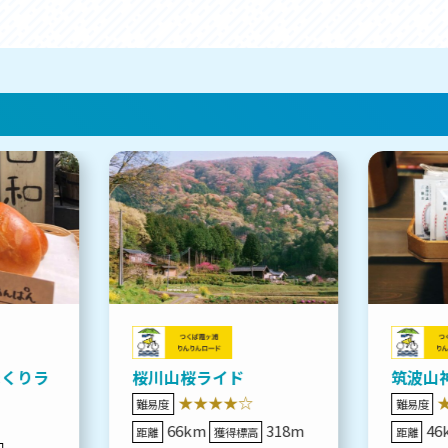
まくりラ
桜川山桜ライド
筑波山
★★★★☆
難易度
難易度
66km
318m
46
距離
獲得標高
距離