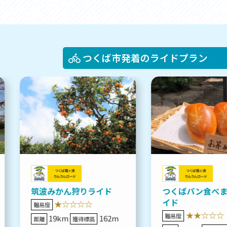
つくば市発着のライドプラン
筑波みかん狩りライド
つくばパン食べ
イド
★☆☆☆☆
難易度
★★☆☆☆
難易度
19km
162m
距離
獲得標高