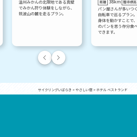
38km
温州みかんの北限地である真壁
距離
獲得標高
でみかん狩り体験をしながら、
パン屋さんが多いつ
筑波山の麓を走るプラン。
自転車で巡るプラン
身体を動かすことで
のパンを思う存分食
できます。
サイクリングいばらき
>
やさしい宿
>
ホテル ベストランド