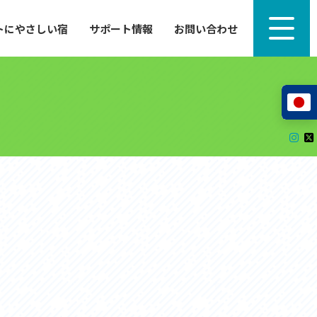
トにやさしい宿
サポート情報
お問い合わせ
サポート情報
来たい」
自転車のレンタルから工具の貸し出し、修理、休
泊施設を
憩、トイレまで、実際に現地で役立つサポート情報
が満載で
サイクルサポートステーション
レンタサイクル
自転車修理施設
サポートライダー
自転車を安全に楽しむために
その他の情報
中心に、
ツアー造成 (学校様、旅行会社様へ)
る爽快な
How to スポーツバイク
リンク集
サイトマップ