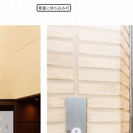
アクセス
アク
客室に持ち込み可
おすすめスタートポイント
おす
おすすめスポット
おす
おすすめグルメ
おす
ライドプラン
ライ
サイクリストにやさしい宿
サイ
広域レンタサイクル
レン
自転車修理施設
サイ
サイクルサポートステーション
自転
休憩所・トイレ
サポ
サポートライダー
奥久
りんりんスクエア土浦
協議
つくば霞ヶ浦りんりんロード利活用推進協
議会
オリジナルグッズ
台湾「大東北角観光圏」との観光友好交流
旧筑波鉄道を廻る旅