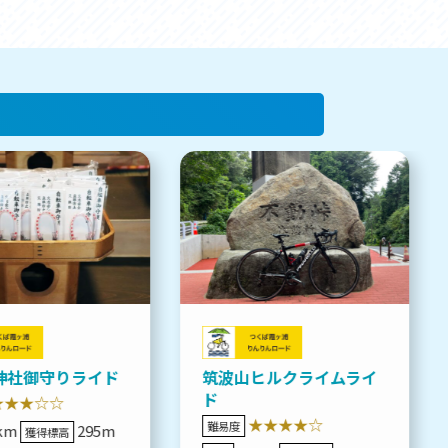
神社御守りライド
筑波山ヒルクライムライ
ド
★★★☆☆
★★★★☆
難易度
km
295m
獲得標高