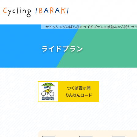
茨城を走ろう
ライド
サイクリングいばらき
>
ライドプラン
>
筑波みかん狩りラ
自然が豊かで東京からも近い茨城県は、サイクリン
発着地
グに人気です。茨城県でのサイクリングの楽しみ方
楽しむこ
をご紹介します。
介しま
ライドプラン
サイクリングに茨城が人気の理由
ライ
3大サイクリングエリア
Rid
おすすめスタートポイント
茨城県へのアクセス
おすすめスポット
おすすめグルメ
つくば霞ヶ浦りんりんロード
奥久慈
筑波山と霞ヶ浦をシンボルに、関東平野の自然を楽
袋田の
しむ。日本を代表する「ナショナルサイクルルー
広がる
ト」のひとつ。
ト。
コース紹介
コー