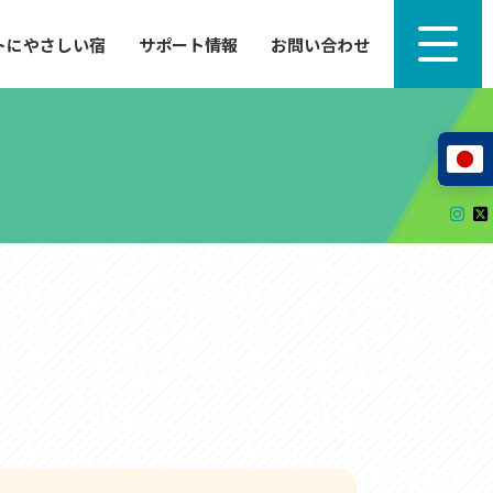
トにやさしい宿
サポート情報
お問い合わせ
サポート情報
来たい」
自転車のレンタルから工具の貸し出し、修理、休
泊施設を
憩、トイレまで、実際に現地で役立つサポート情報
が満載で
サイクルサポートステーション
レンタサイクル
自転車修理施設
サポートライダー
自転車を安全に楽しむために
その他の情報
中心に、
ツアー造成 (学校様、旅行会社様へ)
る爽快な
How to スポーツバイク
リンク集
サイトマップ