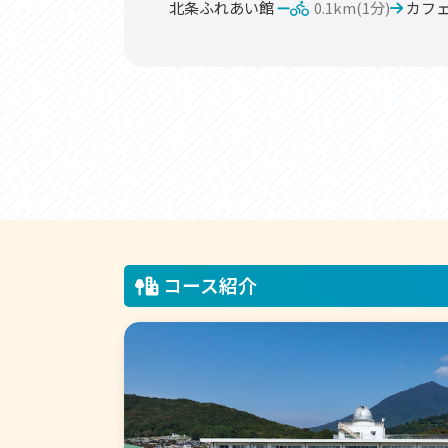
北条ふれあい館
0.1km(1分)
カフ
コース紹介