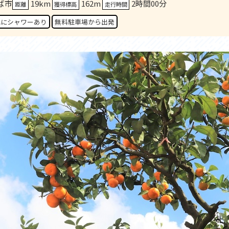
ば市
19km
162m
2時間00分
セス
アクセス
距離
獲得標高
走行時間
すめスタートポイント
おすすめスタートポイント
地にシャワーあり
無料駐車場から出発
すめスポット
おすすめスポット
すめグルメ
おすすめグルメ
ドプラン
ライドプラン
クリストにやさしい宿
サイクリストにやさしい宿
タサイクル
レンタサイクル
クルサポートステーション
サイクルサポートステーション
車修理施設
サポートライダー
ートライダー
自転車修理施設
慈里山ヒルクライムルート利活用推進
大洗・ひたち海浜シーサイドルート
会
推進協議会