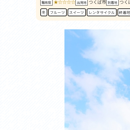
★☆☆☆☆
つくば市
つく
アクセス
アク
難易度
出発地
到着地
おすすめスタートポイント
おす
冬
フルーツ
スイーツ
レンタサイクル
終着
おすすめスポット
おす
おすすめグルメ
おす
ライドプラン
ライ
サイクリストにやさしい宿
サイ
広域レンタサイクル
レン
自転車修理施設
サイ
サイクルサポートステーション
自転
休憩所・トイレ
サポ
サポートライダー
奥久
りんりんスクエア土浦
協議
つくば霞ヶ浦りんりんロード利活用推進協
議会
オリジナルグッズ
台湾「大東北角観光圏」との観光友好交流
旧筑波鉄道を廻る旅