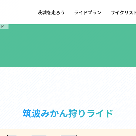
茨城を走ろう
ライドプラン
サイクリス
プラン
サイクリストにやさしい宿
イド
や距離、景色やグルメなどの目的に合わせて
茨城県が認定した、サイクリストに「また
とができる100以上のモデルルートをご紹
と思ってもらえるような便利でやさしい宿
す。
ご紹介します。
ドプラン
サイクリストにやさしい宿
e with GPS セットアップガイド
里山ヒルクライムルート
大洗・ひたち海浜シーサイドルート
筑波みかん狩りライド
滝、八溝山、竜神大吊橋など、里山の風景が
リゾートエリアの大洗町・ひたちなか市を
。起伏や勾配を感じる走りごたえのあるルー
美しく変化に富んだ海岸線などを走り抜け
ルート。
ス紹介
コース紹介