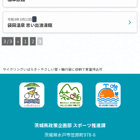
令和6年3月12日
袋田温泉 思い出浪漫館
3 / 3
«
1
2
3
サイクリングいばらき
>
やさしい宿
>
輪行袋に収納で客室持込可
茨城県政策企画部 スポーツ推進課
茨城県水戸市笠原町978-6