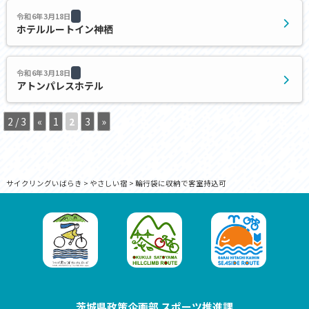
令和6年3月18日
ホテルルートイン神栖
令和6年3月18日
アトンパレスホテル
2 / 3
«
1
2
3
»
サイクリングいばらき
>
やさしい宿
>
輪行袋に収納で客室持込可
茨城県政策企画部 スポーツ推進課