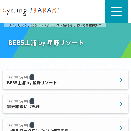
サイクリングいばらき
>
やさしい宿
>
輪行袋に収納で客室持込可
BEB5土浦 by 星野リゾート
令和6年3月14日
BEB5土浦 by 星野リゾート
令和6年3月18日
割烹旅館いづみ荘
令和6年3月18日
ホテルマークワンつくば研究学園