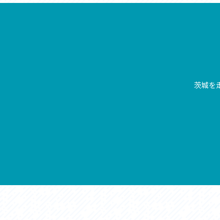
アクセス
アク
おすすめスタートポイント
おす
おすすめスポット
おす
おすすめグルメ
おす
ライドプラン
ライ
サイクリストにやさしい宿
サイ
広域レンタサイクル
レン
自転車修理施設
サイ
茨城を
サイクルサポートステーション
自転
休憩所・トイレ
サポ
サポートライダー
奥久
りんりんスクエア土浦
協議
つくば霞ヶ浦りんりんロード利活用推進協
議会
オリジナルグッズ
台湾「大東北角観光圏」との観光友好交流
旧筑波鉄道を廻る旅