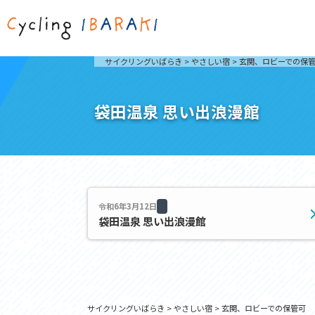
茨城を走ろう
ライド
サイクリングいばらき
>
やさしい宿
>
玄関、ロビーでの保
自然が豊かで東京からも近い茨城県は、サイクリン
発着地
グに人気です。茨城県でのサイクリングの楽しみ方
楽しむこ
をご紹介します。
介しま
袋田温泉 思い出浪漫館
サイクリングに茨城が人気の理由
ライ
3大サイクリングエリア
Rid
おすすめスタートポイント
茨城県へのアクセス
おすすめスポット
おすすめグルメ
令和6年3月12日
袋田温泉 思い出浪漫館
つくば霞ヶ浦りんりんロード
奥久慈
筑波山と霞ヶ浦をシンボルに、関東平野の自然を楽
袋田の
しむ。日本を代表する「ナショナルサイクルルー
広がる
ト」のひとつ。
ト。
コース紹介
コー
サイクリングいばらき
>
やさしい宿
>
玄関、ロビーでの保管可