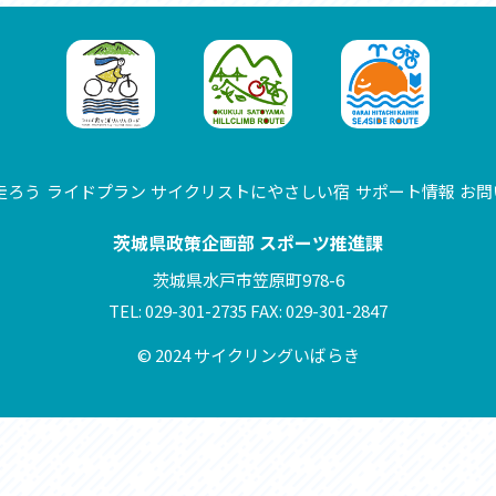
セス
アクセス
すめスタートポイント
おすすめスタートポイント
すめスポット
おすすめスポット
すめグルメ
おすすめグルメ
ドプラン
ライドプラン
クリストにやさしい宿
サイクリストにやさしい宿
タサイクル
レンタサイクル
クルサポートステーション
サイクルサポートステーション
走ろう
ライドプラン
サイクリストにやさしい宿
サポート情報
お問
車修理施設
サポートライダー
ートライダー
自転車修理施設
茨城県政策企画部 スポーツ推進課
慈里山ヒルクライムルート利活用推進
大洗・ひたち海浜シーサイドルート
茨城県水戸市笠原町978-6
会
推進協議会
TEL: 029-301-2735 FAX: 029-301-2847
© 2024 サイクリングいばらき