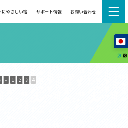
トにやさしい宿
サポート情報
お問い合わせ
サポート情報
来たい」
自転車のレンタルから工具の貸し出し、修理、休
泊施設を
憩、トイレまで、実際に現地で役立つサポート情報
が満載で
サイクルサポートステーション
レンタサイクル
自転車修理施設
サポートライダー
自転車を安全に楽しむために
4
«
1
2
3
4
その他の情報
中心に、
ツアー造成 (学校様、旅行会社様へ)
る爽快な
How to スポーツバイク
リンク集
サイトマップ