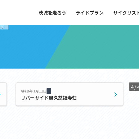
茨城を走ろう
ライドプラン
サイクリス
プラン
サイクリストにやさしい宿
管可
や距離、景色やグルメなどの目的に合わせて
茨城県が認定した、サイクリストに「また
とができる100以上のモデルルートをご紹
と思ってもらえるような便利でやさしい宿
す。
ご紹介します。
ドプラン
サイクリストにやさしい宿
e with GPS セットアップガイド
4 / 
令和6年3月11日
リバーサイド奥久慈福寿荘
里山ヒルクライムルート
大洗・ひたち海浜シーサイドルート
滝、八溝山、竜神大吊橋など、里山の風景が
リゾートエリアの大洗町・ひたちなか市を
。起伏や勾配を感じる走りごたえのあるルー
美しく変化に富んだ海岸線などを走り抜け
ルート。
ス紹介
コース紹介