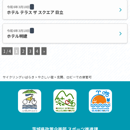
令和6年3月18日
ホテル テラス ザ スクエア 日立
令和6年3月18日
ホテル明建
1 / 4
1
2
3
4
»
サイクリングいばらき
>
やさしい宿
>
玄関、ロビーでの保管可
茨城県政策企画部 スポーツ推進課