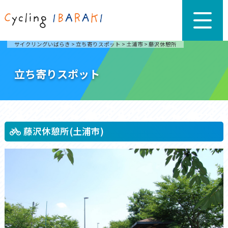
サイクリングいばらき
>
立ち寄りスポット
>
土浦市
>
藤沢休憩所
立ち寄りスポット
藤沢休憩所(土浦市)