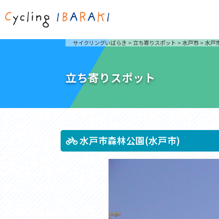
茨城を走ろう
ライド
サイクリングいばらき
>
立ち寄りスポット
>
水戸市
>
水戸
自然が豊かで東京からも近い茨城県は、サイクリン
発着地
グに人気です。茨城県でのサイクリングの楽しみ方
楽しむこ
をご紹介します。
介しま
立ち寄りスポット
サイクリングに茨城が人気の理由
ライ
3大サイクリングエリア
Rid
おすすめスタートポイント
茨城県へのアクセス
おすすめスポット
おすすめグルメ
水戸市森林公園(水戸市)
つくば霞ヶ浦りんりんロード
奥久慈
筑波山と霞ヶ浦をシンボルに、関東平野の自然を楽
袋田の
しむ。日本を代表する「ナショナルサイクルルー
広がる
ト」のひとつ。
ト。
コース紹介
コー