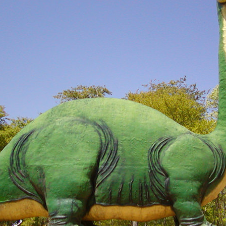
セス
アクセス
すめスタートポイント
おすすめスタートポイント
すめスポット
おすすめスポット
すめグルメ
おすすめグルメ
ドプラン
ライドプラン
クリストにやさしい宿
サイクリストにやさしい宿
タサイクル
レンタサイクル
クルサポートステーション
サイクルサポートステーション
車修理施設
サポートライダー
ートライダー
自転車修理施設
慈里山ヒルクライムルート利活用推進
大洗・ひたち海浜シーサイドルート
会
推進協議会