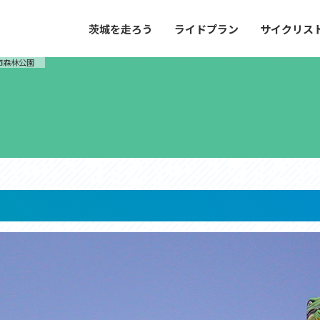
茨城を走ろう
ライドプラン
サイクリス
プラン
サイクリストにやさしい宿
市森林公園
や距離、景色やグルメなどの目的に合わせて
茨城県が認定した、サイクリストに「また
とができる100以上のモデルルートをご紹
と思ってもらえるような便利でやさしい宿
す。
ご紹介します。
ドプラン
サイクリストにやさしい宿
e with GPS セットアップガイド
里山ヒルクライムルート
大洗・ひたち海浜シーサイドルート
滝、八溝山、竜神大吊橋など、里山の風景が
リゾートエリアの大洗町・ひたちなか市を
。起伏や勾配を感じる走りごたえのあるルー
美しく変化に富んだ海岸線などを走り抜け
ルート。
ス紹介
コース紹介