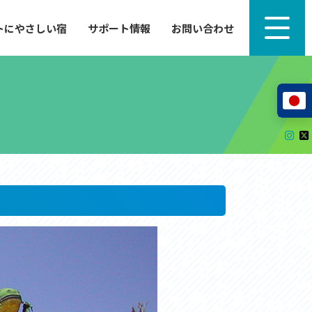
トにやさしい宿
サポート情報
お問い合わせ
サポート情報
来たい」
自転車のレンタルから工具の貸し出し、修理、休
泊施設を
憩、トイレまで、実際に現地で役立つサポート情報
が満載で
サイクルサポートステーション
レンタサイクル
自転車修理施設
サポートライダー
自転車を安全に楽しむために
その他の情報
中心に、
ツアー造成 (学校様、旅行会社様へ)
る爽快な
How to スポーツバイク
リンク集
サイトマップ