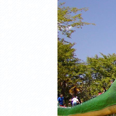
アクセス
アク
おすすめスタートポイント
おす
おすすめスポット
おす
おすすめグルメ
おす
ライドプラン
ライ
サイクリストにやさしい宿
サイ
広域レンタサイクル
レン
自転車修理施設
サイ
サイクルサポートステーション
自転
休憩所・トイレ
サポ
サポートライダー
奥久
りんりんスクエア土浦
協議
つくば霞ヶ浦りんりんロード利活用推進協
議会
オリジナルグッズ
台湾「大東北角観光圏」との観光友好交流
旧筑波鉄道を廻る旅