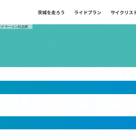
茨城を走ろう
ライドプラン
サイクリス
プラン
サイクリストにやさしい宿
ミナラーメン松五郎
や距離、景色やグルメなどの目的に合わせて
茨城県が認定した、サイクリストに「また
とができる100以上のモデルルートをご紹
と思ってもらえるような便利でやさしい宿
す。
ご紹介します。
ドプラン
サイクリストにやさしい宿
e with GPS セットアップガイド
里山ヒルクライムルート
大洗・ひたち海浜シーサイドルート
滝、八溝山、竜神大吊橋など、里山の風景が
リゾートエリアの大洗町・ひたちなか市を
。起伏や勾配を感じる走りごたえのあるルー
美しく変化に富んだ海岸線などを走り抜け
ルート。
ス紹介
コース紹介