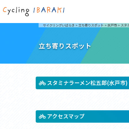
茨城を走ろう
ライド
サイクリングいばらき
>
立ち寄りスポット
>
水戸市
>
スタ
自然が豊かで東京からも近い茨城県は、サイクリン
発着地
グに人気です。茨城県でのサイクリングの楽しみ方
楽しむこ
をご紹介します。
介しま
立ち寄りスポット
サイクリングに茨城が人気の理由
ライ
3大サイクリングエリア
Rid
おすすめスタートポイント
茨城県へのアクセス
おすすめスポット
おすすめグルメ
スタミナラーメン松五郎(水戸市)
つくば霞ヶ浦りんりんロード
奥久慈
筑波山と霞ヶ浦をシンボルに、関東平野の自然を楽
袋田の
しむ。日本を代表する「ナショナルサイクルルー
広がる
アクセスマップ
ト」のひとつ。
ト。
コース紹介
コー