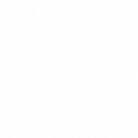
セス
アクセス
すめスタートポイント
おすすめスタートポイント
すめスポット
おすすめスポット
すめグルメ
おすすめグルメ
ドプラン
ライドプラン
クリストにやさしい宿
サイクリストにやさしい宿
タサイクル
レンタサイクル
クルサポートステーション
サイクルサポートステーション
車修理施設
サポートライダー
ートライダー
自転車修理施設
慈里山ヒルクライムルート利活用推進
大洗・ひたち海浜シーサイドルート
会
推進協議会