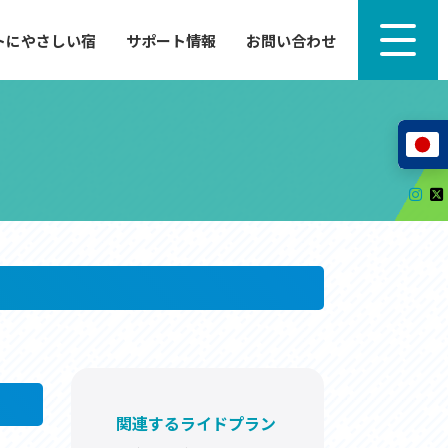
トにやさしい宿
サポート情報
お問い合わせ
サポート情報
来たい」
自転車のレンタルから工具の貸し出し、修理、休
泊施設を
憩、トイレまで、実際に現地で役立つサポート情報
が満載で
サイクルサポートステーション
レンタサイクル
自転車修理施設
サポートライダー
自転車を安全に楽しむために
その他の情報
中心に、
ツアー造成 (学校様、旅行会社様へ)
る爽快な
How to スポーツバイク
関連するライドプラン
リンク集
サイトマップ