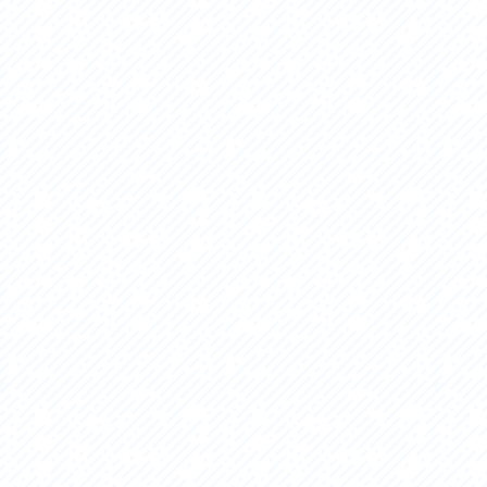
アクセス
アク
おすすめスタートポイント
おす
おすすめスポット
おす
おすすめグルメ
おす
ライドプラン
ライ
サイクリストにやさしい宿
サイ
広域レンタサイクル
レン
自転車修理施設
サイ
サイクルサポートステーション
自転
休憩所・トイレ
サポ
サポートライダー
奥久
りんりんスクエア土浦
協議
つくば霞ヶ浦りんりんロード利活用推進協
議会
オリジナルグッズ
台湾「大東北角観光圏」との観光友好交流
旧筑波鉄道を廻る旅