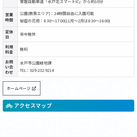
常磐自動車道「水戸北スマートIC」から約10分
公園(散策エリア)：24時間自由に入園可能
営業
時間
秘密の花苑：8:30〜17:00(11月〜2月は8:30〜16:00)
定休
年中無休
日
利用
無料
料金
お問
水戸市公園緑地課
い合
TEL：029-232-9214
わせ
ホームページ
アクセスマップ