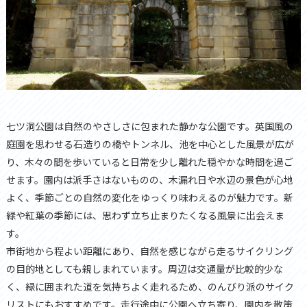
七ツ洞公園は自然のやさしさに包まれた静かな公園です。英国風の
庭園を思わせる石造りの橋やトンネル、池を中心とした風景が広が
り、木々の間を歩いていると日常を少し離れた穏やかな時間を過ご
せます。園内は派手さはないものの、木漏れ日や水辺の景色が心地
よく、季節ごとの自然の変化をゆっくり味わえるのが魅力です。新
緑や紅葉の季節には、思わず立ち止まりたくなる風景に出会えま
す。
市街地から程よい距離にあり、自然を感じながら走るサイクリング
の目的地としても親しまれています。周辺は交通量が比較的少な
く、緑に囲まれた道を気持ちよく走れるため、のんびり派のサイク
リストにもおすすめです。走行途中に公園へ立ち寄り、園内を散策