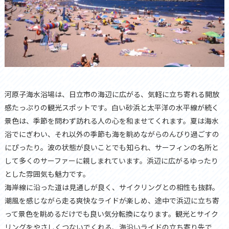
河原子海水浴場は、日立市の海辺に広がる、気軽に立ち寄れる開放
感たっぷりの観光スポットです。白い砂浜と太平洋の水平線が続く
景色は、季節を問わず訪れる人の心を和ませてくれます。夏は海水
浴でにぎわい、それ以外の季節も海を眺めながらのんびり過ごすの
にぴったり。波の状態が良いことでも知られ、サーフィンの名所と
して多くのサーファーに親しまれています。浜辺に広がるゆったり
とした雰囲気も魅力です。
海岸線に沿った道は見通しが良く、サイクリングとの相性も抜群。
潮風を感じながら走る爽快なライドが楽しめ、途中で浜辺に立ち寄
って景色を眺めるだけでも良い気分転換になります。観光とサイク
リングをやさしくつないでくれる、海沿いライドの立ち寄り先で