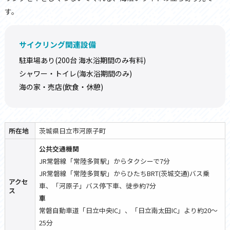
す。
サイクリング関連設備
駐車場あり(200台 海水浴期間のみ有料)
シャワー・トイレ(海水浴期間のみ)
海の家・売店(飲食・休憩)
所在地
茨城県日立市河原子町
公共交通機関
JR常磐線「常陸多賀駅」からタクシーで7分
JR常磐線「常陸多賀駅」からひたちBRT(茨城交通)バス乗
アクセ
車、「河原子」バス停下車、徒歩約7分
ス
車
常磐自動車道「日立中央IC」、「日立南太田IC」より約20〜
25分