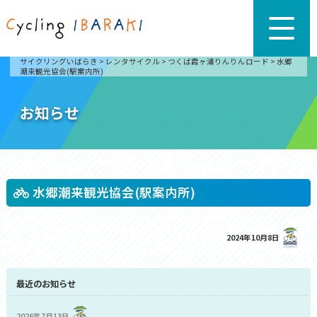
サイクリングいばらき
>
レンタサイクル
>
つくば霞ヶ浦りんりんロード
>
水郷
潮来観光協会(駅案内所)
お知らせ
水郷潮来観光協会(駅案内所)
2024年10月8日
最近のお知らせ
2026年7月13日