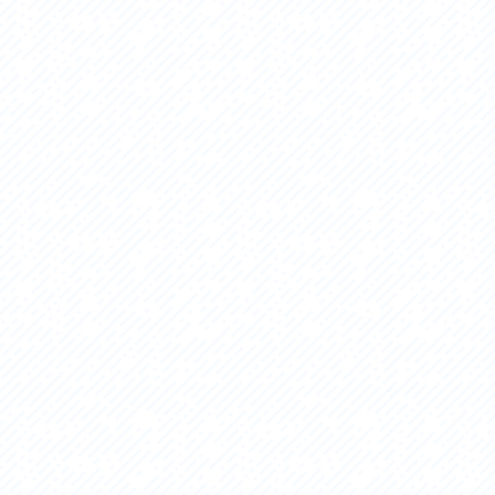
セス
アクセス
すめスタートポイント
おすすめスタートポイント
すめスポット
おすすめスポット
すめグルメ
おすすめグルメ
ドプラン
ライドプラン
クリストにやさしい宿
サイクリストにやさしい宿
タサイクル
レンタサイクル
クルサポートステーション
サイクルサポートステーション
車修理施設
サポートライダー
ートライダー
自転車修理施設
慈里山ヒルクライムルート利活用推進
大洗・ひたち海浜シーサイドルート
会
推進協議会