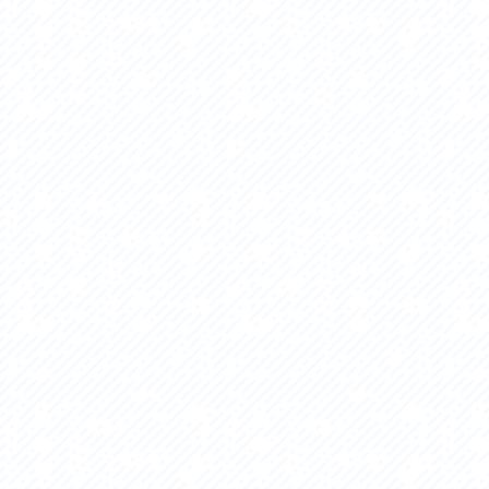
アクセス
アク
おすすめスタートポイント
おす
おすすめスポット
おす
おすすめグルメ
おす
ライドプラン
ライ
サイクリストにやさしい宿
サイ
広域レンタサイクル
レン
自転車修理施設
サイ
サイクルサポートステーション
自転
休憩所・トイレ
サポ
サポートライダー
奥久
りんりんスクエア土浦
協議
つくば霞ヶ浦りんりんロード利活用推進協
議会
オリジナルグッズ
台湾「大東北角観光圏」との観光友好交流
旧筑波鉄道を廻る旅