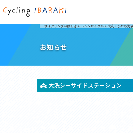
茨城を走ろう
ライド
サイクリングいばらき
>
レンタサイクル
>
大洗・ひたち海
自然が豊かで東京からも近い茨城県は、サイクリン
発着地
グに人気です。茨城県でのサイクリングの楽しみ方
楽しむこ
をご紹介します。
介しま
お知らせ
サイクリングに茨城が人気の理由
ライ
3大サイクリングエリア
Rid
おすすめスタートポイント
茨城県へのアクセス
おすすめスポット
おすすめグルメ
大洗シーサイドステーション
つくば霞ヶ浦りんりんロード
奥久慈
筑波山と霞ヶ浦をシンボルに、関東平野の自然を楽
袋田の
しむ。日本を代表する「ナショナルサイクルルー
広がる
ト」のひとつ。
ト。
コース紹介
コー