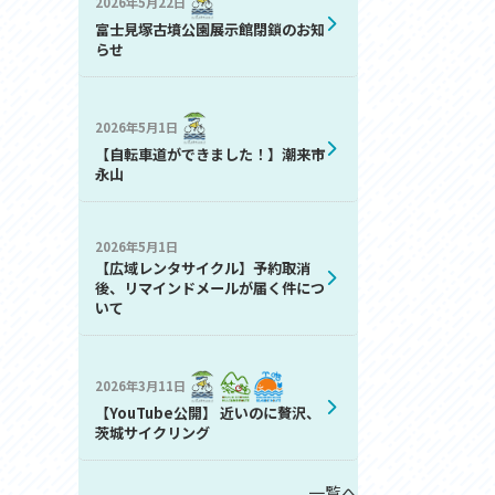
2026年5月22日
お問い合わせ
富士見塚古墳公園展示館閉鎖のお知
プライバシーポリシー
らせ
2026年5月1日
【自転車道ができました！】潮来市
永山
2026年5月1日
利活用
【広域レンタサイクル】予約取消
後、リマインドメールが届く件につ
いて
2026年3月11日
【YouTube公開】 近いのに贅沢、
茨城サイクリング
一覧へ