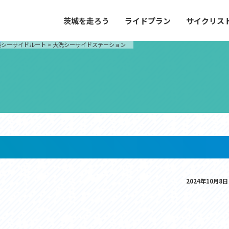
茨城を走ろう
ライドプラン
サイクリス
プラン
サイクリストにやさしい宿
浜シーサイドルート
>
大洗シーサイドステーション
や距離、景色やグルメなどの目的に合わせて
茨城県が認定した、サイクリストに「また
とができる100以上のモデルルートをご紹
と思ってもらえるような便利でやさしい宿
す。
ご紹介します。
ドプラン
サイクリストにやさしい宿
e with GPS セットアップガイド
里山ヒルクライムルート
大洗・ひたち海浜シーサイドルート
2024年10月8日
滝、八溝山、竜神大吊橋など、里山の風景が
リゾートエリアの大洗町・ひたちなか市を
。起伏や勾配を感じる走りごたえのあるルー
美しく変化に富んだ海岸線などを走り抜け
ルート。
ス紹介
コース紹介