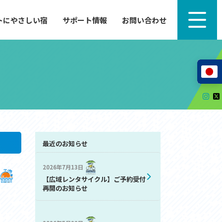
トにやさしい宿
サポート情報
お問い合わせ
サポート情報
来たい」
自転車のレンタルから工具の貸し出し、修理、休
泊施設を
憩、トイレまで、実際に現地で役立つサポート情報
が満載で
サイクルサポートステーション
レンタサイクル
自転車修理施設
サポートライダー
自転車を安全に楽しむために
最近のお知らせ
2026年7月13日
その他の情報
【広域レンタサイクル】ご予約受付
中心に、
ツアー造成 (学校様、旅行会社様へ)
再開のお知らせ
る爽快な
How to スポーツバイク
リンク集
サイトマップ