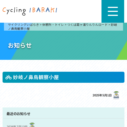
サイクリングいばらき
>
休憩所・トイレ
>
つくば霞ヶ浦りんりんロード
>
妙岐
ノ鼻鳥観察小屋
お知らせ
妙岐ノ鼻鳥観察小屋
2025年5月1日
最近のお知らせ
2026年7月13日