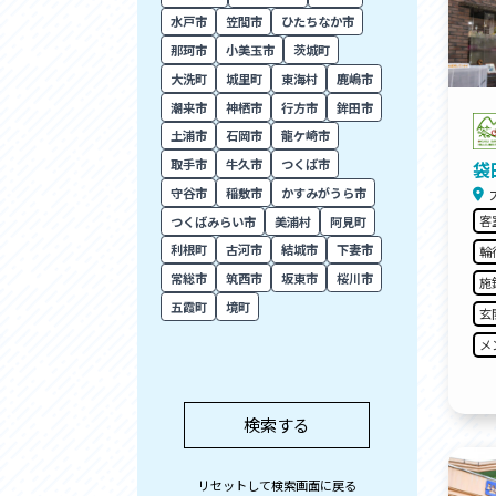
水戸市
笠間市
ひたちなか市
那珂市
小美玉市
茨城町
大洗町
城里町
東海村
鹿嶋市
潮来市
神栖市
行方市
鉾田市
土浦市
石岡市
龍ケ崎市
取手市
牛久市
つくば市
袋
守谷市
稲敷市
かすみがうら市
客
つくばみらい市
美浦村
阿見町
利根町
古河市
結城市
下妻市
輪
常総市
筑西市
坂東市
桜川市
施
五霞町
境町
玄
メ
リセットして検索画面に戻る