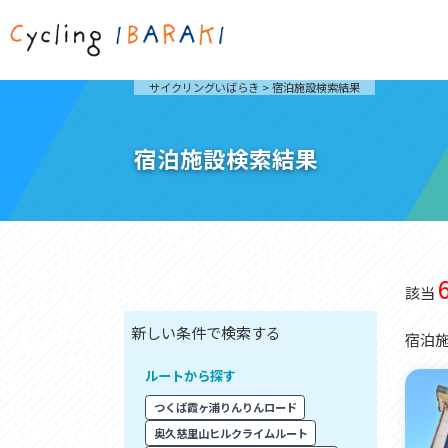
茨城を走ろう
ライド
サイクリングいばらき
>
宿泊施設検索結果
自然が豊かで東京からも近い茨城県は、サイクリン
発着地
グに人気です。茨城県でのサイクリングの楽しみ方
楽しむこ
をご紹介します。
介しま
宿泊施設検索結果
サイクリングに茨城が人気の理由
ライ
3大サイクリングエリア
Rid
おすすめスタートポイント
茨城県へのアクセス
おすすめスポット
おすすめグルメ
該当
宿泊
つくば霞ヶ浦りんりんロード
奥久慈
ルートから探す
筑波山と霞ヶ浦をシンボルに、関東平野の自然を楽
袋田の
しむ。日本を代表する「ナショナルサイクルルー
広がる
ト」のひとつ。
ト。
つくば霞ヶ浦りんりんロード
コース紹介
コー
奥久慈里山ヒルクライムルート