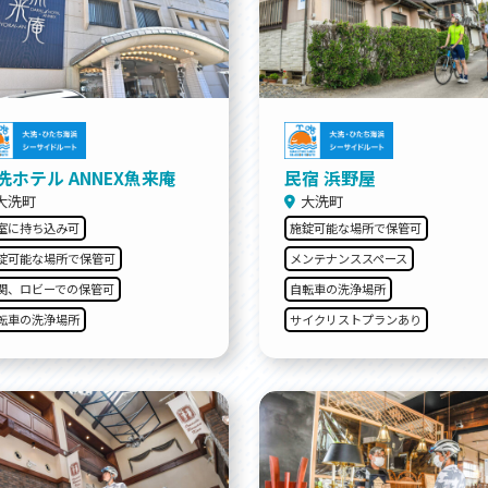
セス
アクセス
すめスタートポイント
おすすめスタートポイント
すめスポット
おすすめスポット
すめグルメ
おすすめグルメ
ドプラン
ライドプラン
クリストにやさしい宿
サイクリストにやさしい宿
タサイクル
レンタサイクル
洗ホテル ANNEX魚来庵
民宿 浜野屋
クルサポートステーション
サイクルサポートステーション
大洗町
大洗町
車修理施設
サポートライダー
室に持ち込み可
施錠可能な場所で保管可
ートライダー
自転車修理施設
慈里山ヒルクライムルート利活用推進
大洗・ひたち海浜シーサイドルート
錠可能な場所で保管可
メンテナンススペース
会
推進協議会
関、ロビーでの保管可
自転車の洗浄場所
転車の洗浄場所
サイクリストプランあり