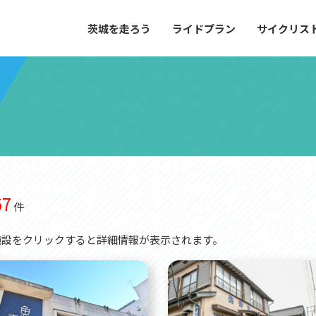
茨城を走ろう
ライドプラン
サイクリス
プラン
サイクリストにやさしい宿
や距離、景色やグルメなどの目的に合わせて
茨城県が認定した、サイクリストに「また
とができる100以上のモデルルートをご紹
と思ってもらえるような便利でやさしい宿
す。
ご紹介します。
ドプラン
サイクリストにやさしい宿
e with GPS セットアップガイド
67
件
施設をクリックすると詳細情報が表示されます。
里山ヒルクライムルート
大洗・ひたち海浜シーサイドルート
滝、八溝山、竜神大吊橋など、里山の風景が
リゾートエリアの大洗町・ひたちなか市を
。起伏や勾配を感じる走りごたえのあるルー
美しく変化に富んだ海岸線などを走り抜け
ルート。
ス紹介
コース紹介