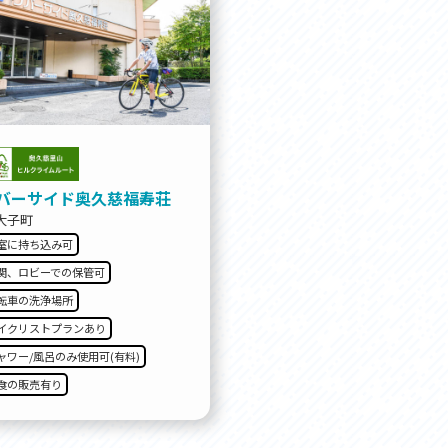
バーサイド奥久慈福寿荘
大子町
室に持ち込み可
関、ロビーでの保管可
転車の洗浄場所
イクリストプランあり
ャワー/風呂のみ使用可(有料)
食の販売有り