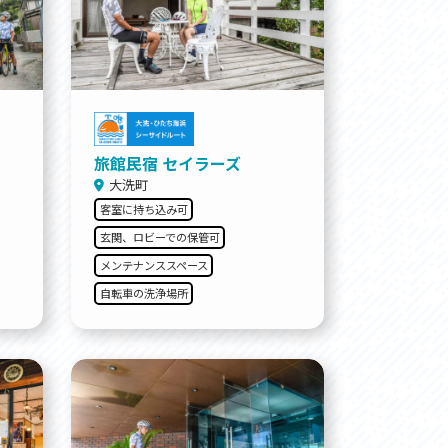
お問い合わせ
プライバシーポリシー
旅館民宿 セイラーズ
大洗町
客室に持ち込み可
利活用
玄関、ロビーでの保管可
メンテナンススペース
自転車の洗浄場所