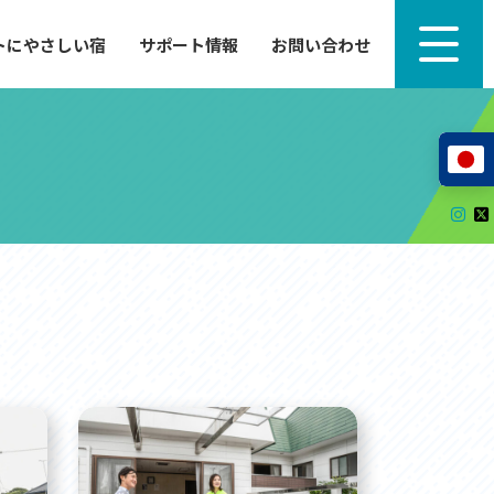
トにやさしい宿
サポート情報
お問い合わせ
サポート情報
来たい」
自転車のレンタルから工具の貸し出し、修理、休
泊施設を
憩、トイレまで、実際に現地で役立つサポート情報
が満載で
サイクルサポートステーション
レンタサイクル
自転車修理施設
サポートライダー
自転車を安全に楽しむために
その他の情報
中心に、
ツアー造成 (学校様、旅行会社様へ)
る爽快な
How to スポーツバイク
リンク集
サイトマップ