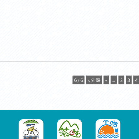
6 / 6
« 先頭
«
...
2
3
4