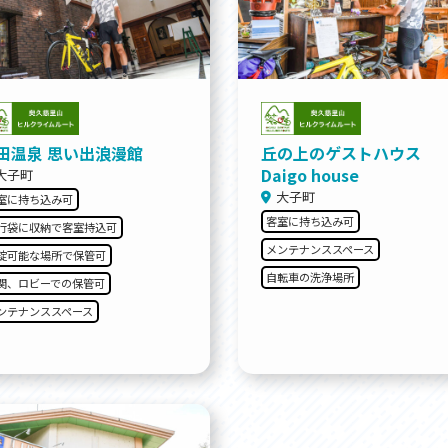
田温泉 思い出浪漫館
丘の上のゲストハウス
Daigo house
大子町
大子町
室に持ち込み可
客室に持ち込み可
行袋に収納で客室持込可
メンテナンススペース
錠可能な場所で保管可
自転車の洗浄場所
関、ロビーでの保管可
ンテナンススペース