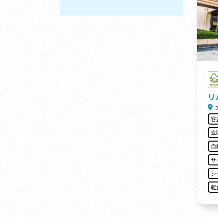
リ
客
玄
自
サ
シ
軽