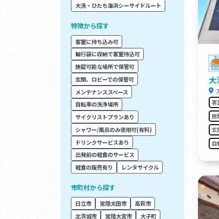
アクセス
アク
大洗・ひたち海浜シーサイドルート
おすすめスタートポイント
おす
特徴から探す
おすすめスポット
おす
おすすめグルメ
おす
客室に持ち込み可
ライドプラン
ライ
輪行袋に収納で客室持込可
サイクリストにやさしい宿
サイ
施錠可能な場所で保管可
広域レンタサイクル
レン
大
玄関、ロビーでの保管可
自転車修理施設
サイ
メンテナンススペース
サイクルサポートステーション
自転
客
休憩所・トイレ
サポ
自転車の洗浄場所
サポートライダー
奥久
施
サイクリストプランあり
りんりんスクエア土浦
協議
シャワー/風呂のみ使用可(有料)
玄
つくば霞ヶ浦りんりんロード利活用推進協
ドリンクサービスあり
自
議会
出発前の軽食のサービス
オリジナルグッズ
軽食の販売有り
レンタサイクル
台湾「大東北角観光圏」との観光友好交流
旧筑波鉄道を廻る旅
市町村から探す
日立市
常陸太田市
高萩市
北茨城市
常陸大宮市
大子町