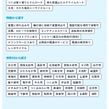
つくば霞ヶ浦りんりんロード
奥久慈里山ヒルクライムルート
大洗・ひたち海浜シーサイドルート
特徴から探す
客室に持ち込み可
輪行袋に収納で客室持込可
施錠可能な場所で保管可
玄関、ロビーでの保管可
メンテナンススペース
自転車の洗浄場所
サイクリストプランあり
シャワー/風呂のみ使用可(有料)
ドリンクサービスあり
出発前の軽食のサービス
軽食の販売有り
レンタサイクル
市町村から探す
日立市
常陸太田市
高萩市
北茨城市
常陸大宮市
大子町
水戸市
笠間市
ひたちなか市
那珂市
小美玉市
茨城町
大洗町
城里町
東海村
鹿嶋市
潮来市
神栖市
行方市
鉾田市
土浦市
石岡市
龍ケ崎市
取手市
牛久市
つくば市
守谷市
稲敷市
かすみがうら市
つくばみらい市
美浦村
阿見町
利根町
古河市
結城市
下妻市
常総市
筑西市
坂東市
桜川市
五霞町
境町