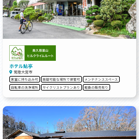
ホテル鮎亭
常陸大宮市
客室に持ち込み可
施錠可能な場所で保管可
メンテナンススペース
自転車の洗浄場所
サイクリストプランあり
軽食の販売有り