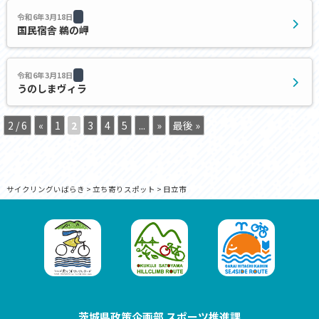
令和6年3月18日
国民宿舎 鵜の岬
令和6年3月18日
うのしまヴィラ
2 / 6
«
1
2
3
4
5
...
»
最後 »
サイクリングいばらき
>
立ち寄りスポット
>
日立市
茨城県政策企画部 スポーツ推進課