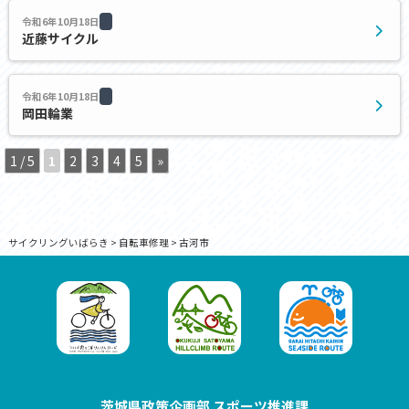
令和6年10月18日
近藤サイクル
令和6年10月18日
岡田輪業
1 / 5
1
2
3
4
5
»
サイクリングいばらき
>
自転車修理
>
古河市
茨城県政策企画部 スポーツ推進課