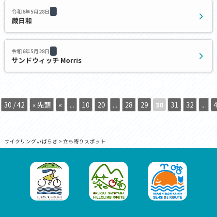
令和6年5月28日
蔵日和
令和6年5月28日
サンドウィッチ Morris
30 / 42
« 先頭
«
...
10
20
...
28
29
30
31
32
...
サイクリングいばらき
>
立ち寄りスポット