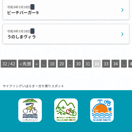
令和6年5月28日
ビーチバーガー9
令和6年5月28日
うのしまヴィラ
32 / 42
« 先頭
«
...
10
20
...
30
31
32
33
34
...
サイクリングいばらき
>
立ち寄りスポット