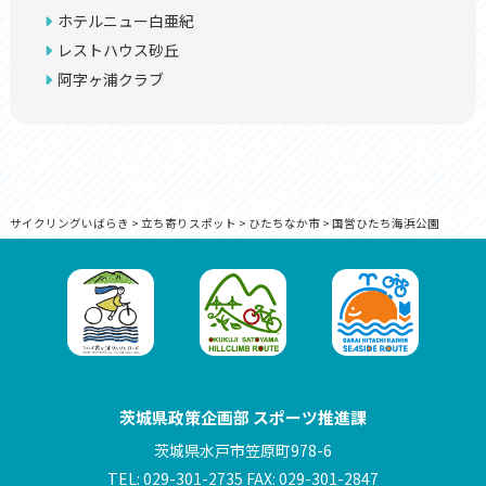
ホテルニュー白亜紀
レストハウス砂丘
阿字ヶ浦クラブ
サイクリングいばらき
>
立ち寄りスポット
>
ひたちなか市
>
国営ひたち海浜公園
茨城県政策企画部 スポーツ推進課
茨城県水戸市笠原町978-6
TEL: 029-301-2735 FAX: 029-301-2847