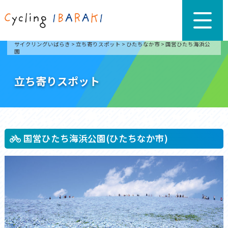
サイクリングいばらき
>
立ち寄りスポット
>
ひたちなか市
>
国営ひたち海浜公
園
立ち寄りスポット
国営ひたち海浜公園(ひたちなか市)