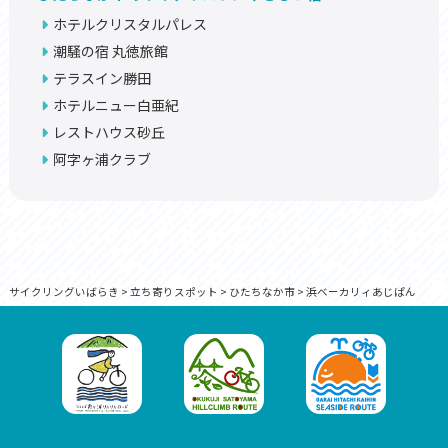
ホテルクリスタルパレス
潮騒の宿 丸徳旅館
テラスイン勝田
ホテルニュー白亜紀
レストハウス砂丘
阿字ヶ浦クラブ
サイクリングいばらき
>
立ち寄りスポット
>
ひたちなか市
>
浜ベーカリィあじぱん