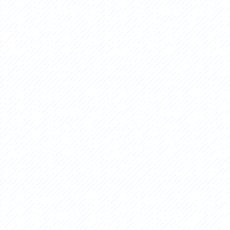
アクセス
アク
おすすめスタートポイント
おす
おすすめスポット
おす
おすすめグルメ
おす
ライドプラン
ライ
サイクリストにやさしい宿
サイ
広域レンタサイクル
レン
自転車修理施設
サイ
サイクルサポートステーション
自転
休憩所・トイレ
サポ
サポートライダー
奥久
りんりんスクエア土浦
協議
つくば霞ヶ浦りんりんロード利活用推進協
議会
オリジナルグッズ
台湾「大東北角観光圏」との観光友好交流
旧筑波鉄道を廻る旅