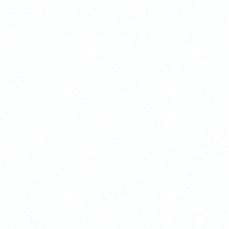
セス
アクセス
すめスタートポイント
おすすめスタートポイント
すめスポット
おすすめスポット
すめグルメ
おすすめグルメ
ドプラン
ライドプラン
クリストにやさしい宿
サイクリストにやさしい宿
タサイクル
レンタサイクル
クルサポートステーション
サイクルサポートステーション
車修理施設
サポートライダー
ートライダー
自転車修理施設
慈里山ヒルクライムルート利活用推進
大洗・ひたち海浜シーサイドルート
会
推進協議会