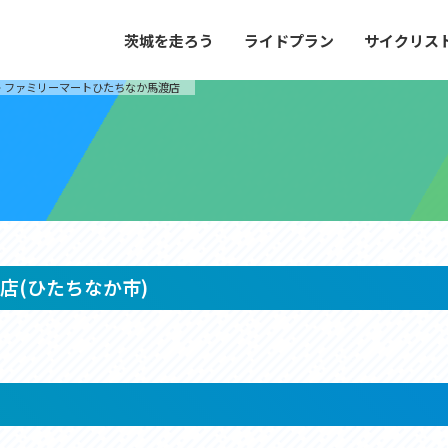
茨城を走ろう
ライドプラン
サイクリス
プラン
サイクリストにやさしい宿
>
ファミリーマートひたちなか馬渡店
や距離、景色やグルメなどの目的に合わせて
茨城県が認定した、サイクリストに「また
とができる100以上のモデルルートをご紹
と思ってもらえるような便利でやさしい宿
す。
ご紹介します。
ドプラン
サイクリストにやさしい宿
e with GPS セットアップガイド
店(ひたちなか市)
里山ヒルクライムルート
大洗・ひたち海浜シーサイドルート
滝、八溝山、竜神大吊橋など、里山の風景が
リゾートエリアの大洗町・ひたちなか市を
。起伏や勾配を感じる走りごたえのあるルー
美しく変化に富んだ海岸線などを走り抜け
ルート。
ス紹介
コース紹介