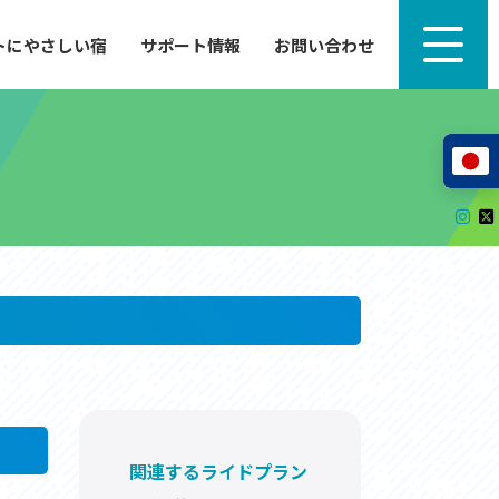
トにやさしい宿
サポート情報
お問い合わせ
サポート情報
来たい」
自転車のレンタルから工具の貸し出し、修理、休
泊施設を
憩、トイレまで、実際に現地で役立つサポート情報
が満載で
サイクルサポートステーション
レンタサイクル
自転車修理施設
サポートライダー
自転車を安全に楽しむために
その他の情報
中心に、
ツアー造成 (学校様、旅行会社様へ)
る爽快な
How to スポーツバイク
関連するライドプラン
リンク集
サイトマップ