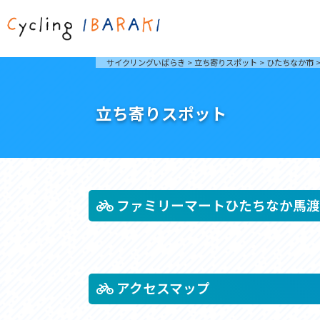
茨城を走ろう
ライド
サイクリングいばらき
>
立ち寄りスポット
>
ひたちなか市
自然が豊かで東京からも近い茨城県は、サイクリン
発着地
グに人気です。茨城県でのサイクリングの楽しみ方
楽しむこ
をご紹介します。
介しま
立ち寄りスポット
サイクリングに茨城が人気の理由
ライ
3大サイクリングエリア
Rid
おすすめスタートポイント
茨城県へのアクセス
おすすめスポット
おすすめグルメ
ファミリーマートひたちなか馬渡
つくば霞ヶ浦りんりんロード
奥久慈
筑波山と霞ヶ浦をシンボルに、関東平野の自然を楽
袋田の
しむ。日本を代表する「ナショナルサイクルルー
広がる
アクセスマップ
ト」のひとつ。
ト。
コース紹介
コー