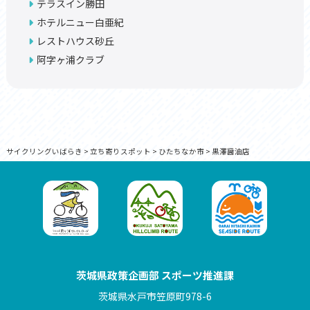
テラスイン勝田
ホテルニュー白亜紀
レストハウス砂丘
阿字ヶ浦クラブ
サイクリングいばらき
>
立ち寄りスポット
>
ひたちなか市
>
黒澤醤油店
茨城県政策企画部 スポーツ推進課
茨城県水戸市笠原町978-6