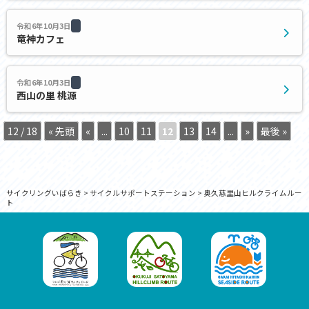
令和6年10月3日
竜神カフェ
令和6年10月3日
西山の里 桃源
12 / 18
« 先頭
«
...
10
11
12
13
14
...
»
最後 »
サイクリングいばらき
>
サイクルサポートステーション
>
奥久慈里山ヒルクライムルー
ト