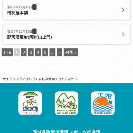
令和7年12月16日
桔梗屋本舗
令和7年12月16日
那珂湊反射炉跡(⼭上⾨)
1 / 6
1
2
3
4
5
...
»
最後 »
サイクリングいばらき
>
自転車修理
>
ひたちなか市
茨城県政策企画部 スポーツ推進課