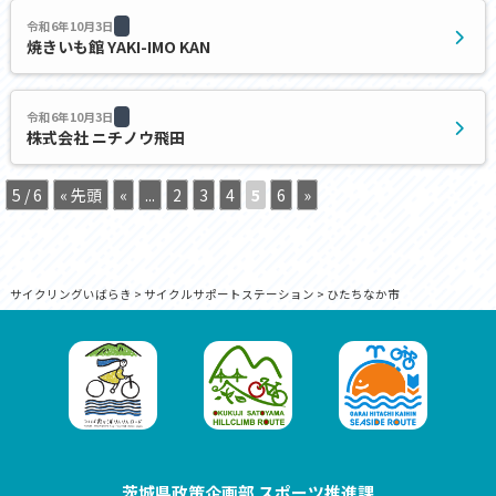
令和6年10月3日
焼きいも館 YAKI-IMO KAN
令和6年10月3日
株式会社 ニチノウ飛田
5 / 6
« 先頭
«
...
2
3
4
5
6
»
サイクリングいばらき
>
サイクルサポートステーション
>
ひたちなか市
茨城県政策企画部 スポーツ推進課