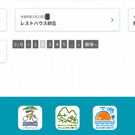
セス
アクセス
すめスタートポイント
おすすめスタートポイント
すめスポット
おすすめスポット
令和6年3月18日
レストハウス砂丘
すめグルメ
おすすめグルメ
ドプラン
ライドプラン
クリストにやさしい宿
サイクリストにやさしい宿
2 / 6
«
1
2
3
4
5
...
»
最後 »
タサイクル
レンタサイクル
クルサポートステーション
サイクルサポートステーション
車修理施設
サポートライダー
ートライダー
自転車修理施設
慈里山ヒルクライムルート利活用推進
大洗・ひたち海浜シーサイドルート
会
推進協議会