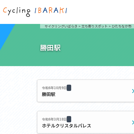
茨城を走ろう
ライド
サイクリングいばらき
>
立ち寄りスポット
>
ひたちなか市
自然が豊かで東京からも近い茨城県は、サイクリン
発着地
グに人気です。茨城県でのサイクリングの楽しみ方
楽しむこ
をご紹介します。
介しま
勝田駅
サイクリングに茨城が人気の理由
ライ
3大サイクリングエリア
Rid
おすすめスタートポイント
茨城県へのアクセス
おすすめスポット
おすすめグルメ
令和6年10月9日
勝田駅
つくば霞ヶ浦りんりんロード
奥久慈
筑波山と霞ヶ浦をシンボルに、関東平野の自然を楽
袋田の
しむ。日本を代表する「ナショナルサイクルルー
広がる
令和6年3月18日
ト」のひとつ。
ト。
ホテルクリスタルパレス
コース紹介
コー