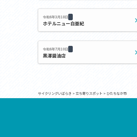
アクセス
アク
おすすめスタートポイント
おす
おすすめスポット
おす
令和6年3月18日
ホテルニュー白亜紀
おすすめグルメ
おす
ライドプラン
ライ
サイクリストにやさしい宿
サイ
広域レンタサイクル
レン
令和6年7月10日
自転車修理施設
サイ
黒澤醤油店
サイクルサポートステーション
自転
休憩所・トイレ
サポ
サポートライダー
奥久
りんりんスクエア土浦
協議
つくば霞ヶ浦りんりんロード利活用推進協
サイクリングいばらき
>
立ち寄りスポット
>
ひたちなか市
議会
オリジナルグッズ
台湾「大東北角観光圏」との観光友好交流
旧筑波鉄道を廻る旅