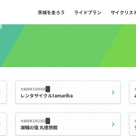
茨城を走ろう
ライドプラン
サイクリス
プラン
サイクリストにやさしい宿
や距離、景色やグルメなどの目的に合わせて
茨城県が認定した、サイクリストに「また
とができる100以上のモデルルートをご紹
と思ってもらえるような便利でやさしい宿
す。
ご紹介します。
ドプラン
サイクリストにやさしい宿
e with GPS セットアップガイド
令和6年10月8日
レンタサイクルtamariba
里山ヒルクライムルート
大洗・ひたち海浜シーサイドルート
滝、八溝山、竜神大吊橋など、里山の風景が
リゾートエリアの大洗町・ひたちなか市を
。起伏や勾配を感じる走りごたえのあるルー
美しく変化に富んだ海岸線などを走り抜け
令和6年3月18日
ルート。
潮騒の宿 丸徳旅館
ス紹介
コース紹介