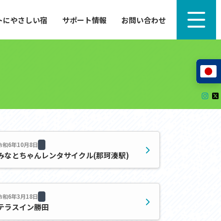
トにやさしい宿
サポート情報
お問い合わせ
サポート情報
来たい」
自転車のレンタルから工具の貸し出し、修理、休
泊施設を
憩、トイレまで、実際に現地で役立つサポート情報
が満載で
サイクルサポートステーション
レンタサイクル
自転車修理施設
サポートライダー
自転車を安全に楽しむために
令和6年10月8日
みなとちゃんレンタサイクル(那珂湊駅)
その他の情報
中心に、
ツアー造成 (学校様、旅行会社様へ)
る爽快な
令和6年3月18日
How to スポーツバイク
テラスイン勝田
リンク集
サイトマップ