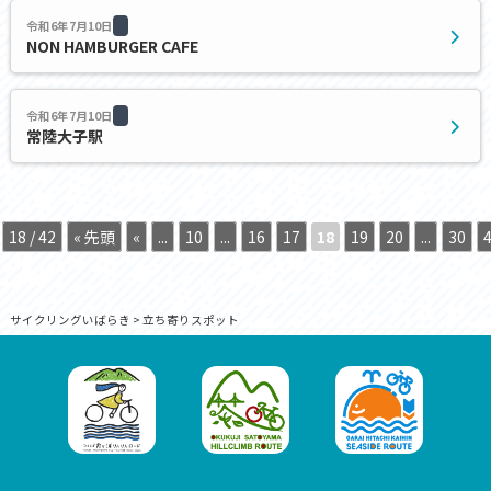
令和6年7月10日
NON HAMBURGER CAFE
令和6年7月10日
常陸大子駅
18 / 42
« 先頭
«
...
10
...
16
17
18
19
20
...
30
サイクリングいばらき
>
立ち寄りスポット