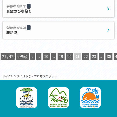
令和6年7月10日
真壁のひな祭り
令和6年7月10日
鹿島港
21 / 42
« 先頭
«
...
10
...
19
20
21
22
23
...
30
サイクリングいばらき
>
立ち寄りスポット