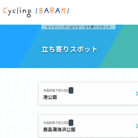
茨城を走ろう
ライド
サイクリングいばらき
>
立ち寄りスポット
自然が豊かで東京からも近い茨城県は、サイクリン
発着地
グに人気です。茨城県でのサイクリングの楽しみ方
楽しむこ
をご紹介します。
介しま
立ち寄りスポット
サイクリングに茨城が人気の理由
ライ
3大サイクリングエリア
Rid
おすすめスタートポイント
茨城県へのアクセス
おすすめスポット
おすすめグルメ
令和6年7月10日
港公園
つくば霞ヶ浦りんりんロード
奥久慈
筑波山と霞ヶ浦をシンボルに、関東平野の自然を楽
袋田の
しむ。日本を代表する「ナショナルサイクルルー
広がる
令和6年7月10日
ト」のひとつ。
ト。
鹿島灘海浜公園
コース紹介
コー