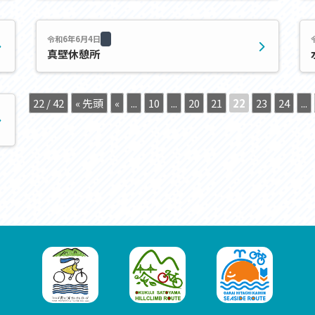
セス
アクセス
すめスタートポイント
おすすめスタートポイント
すめスポット
おすすめスポット
令和6年6月4日
真壁休憩所
すめグルメ
おすすめグルメ
ドプラン
ライドプラン
クリストにやさしい宿
サイクリストにやさしい宿
22 / 42
« 先頭
«
...
10
...
20
21
22
23
24
...
タサイクル
レンタサイクル
クルサポートステーション
サイクルサポートステーション
車修理施設
サポートライダー
ートライダー
自転車修理施設
慈里山ヒルクライムルート利活用推進
大洗・ひたち海浜シーサイドルート
会
推進協議会