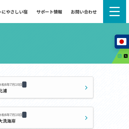
トにやさしい宿
サポート情報
お問い合わせ
サポート情報
来たい」
自転車のレンタルから工具の貸し出し、修理、休
泊施設を
憩、トイレまで、実際に現地で役立つサポート情報
が満載で
サイクルサポートステーション
レンタサイクル
自転車修理施設
サポートライダー
自転車を安全に楽しむために
令和6年7月10日
北浦
その他の情報
中心に、
ツアー造成 (学校様、旅行会社様へ)
る爽快な
令和6年7月10日
How to スポーツバイク
大洗海岸
リンク集
サイトマップ