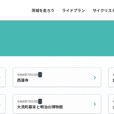
茨城を走ろう
ライドプラン
サイクリス
プラン
サイクリストにやさしい宿
や距離、景色やグルメなどの目的に合わせて
茨城県が認定した、サイクリストに「また
とができる100以上のモデルルートをご紹
と思ってもらえるような便利でやさしい宿
す。
ご紹介します。
ドプラン
サイクリストにやさしい宿
e with GPS セットアップガイド
令和6年7月10日
西蓮寺
里山ヒルクライムルート
大洗・ひたち海浜シーサイドルート
滝、八溝山、竜神大吊橋など、里山の風景が
リゾートエリアの大洗町・ひたちなか市を
。起伏や勾配を感じる走りごたえのあるルー
美しく変化に富んだ海岸線などを走り抜け
令和6年7月10日
ルート。
大洗町幕末と明治の博物館
ス紹介
コース紹介