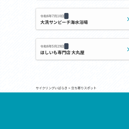
アクセス
アク
おすすめスタートポイント
おす
おすすめスポット
おす
令和6年7月10日
大洗サンビーチ海水浴場
おすすめグルメ
おす
ライドプラン
ライ
サイクリストにやさしい宿
サイ
広域レンタサイクル
レン
令和6年5月29日
自転車修理施設
サイ
ほしいも専門店 大丸屋
サイクルサポートステーション
自転
休憩所・トイレ
サポ
サポートライダー
奥久
りんりんスクエア土浦
協議
つくば霞ヶ浦りんりんロード利活用推進協
サイクリングいばらき
>
立ち寄りスポット
議会
オリジナルグッズ
台湾「大東北角観光圏」との観光友好交流
旧筑波鉄道を廻る旅